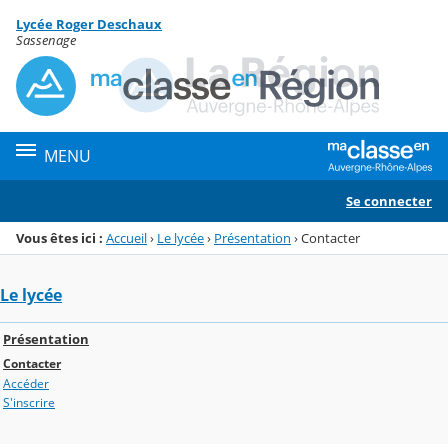
Panneau de gestion des cookies
Lycée Roger Deschaux
Menu de la rubrique
Contenu
Sassenage
MENU
Se connecter
Vous êtes ici :
Accueil
›
Le lycée
›
Présentation
›
Contacter
Le lycée
Présentation
Contacter
Accéder
S'inscrire