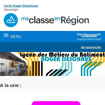
Panneau de gestion des cookies
Lycée Roger Deschaux
Contenu
Sassenage
MENU
Se connecter
A la une :