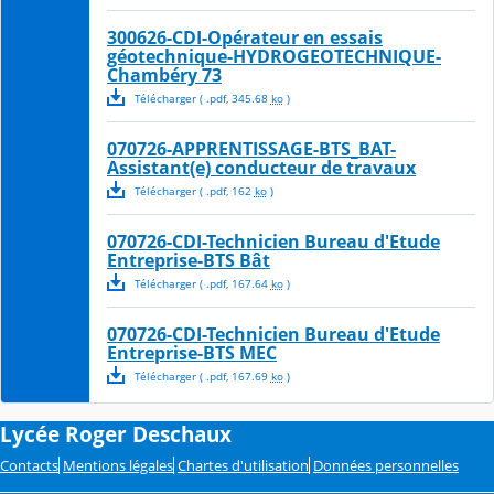
300626-CDI-Opérateur en essais
géotechnique-HYDROGEOTECHNIQUE-
Chambéry 73
Télécharger
( .
pdf
,
345.68
ko
)
070726-APPRENTISSAGE-BTS_BAT-
Assistant(e) conducteur de travaux
Télécharger
( .
pdf
,
162
ko
)
070726-CDI-Technicien Bureau d'Etude
Entreprise-BTS Bât
Télécharger
( .
pdf
,
167.64
ko
)
070726-CDI-Technicien Bureau d'Etude
Entreprise-BTS MEC
Télécharger
( .
pdf
,
167.69
ko
)
Lycée Roger Deschaux
Contacts
Mentions légales
Chartes d'utilisation
Données personnelles