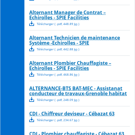
Alternant Manager de Contrat –
Echirolles - SPIE Facilities
Télécharger
( .
pdf
,
448.89
ko
)
Alternant Technicien de maintenance
Système -Echirolles - SPIE
Télécharger
( .
pdf
,
442.88
ko
)
Alternant Plombier Chauffagiste –
Echirolles - SPIE Facilities
Télécharger
( .
pdf
,
468.86
ko
)
ALTERNANCE-BTS BAT-MEC - Assistanat
conducteur de travaux-Grenoble habitat
Télécharger
( .
pdf
,
248.09
ko
)
CDI - Chiffreur deviseur - Cébazat 63
Télécharger
( .
pdf
,
234.67
ko
)
CDI - Plombier chauffagiste - Cébazat 63