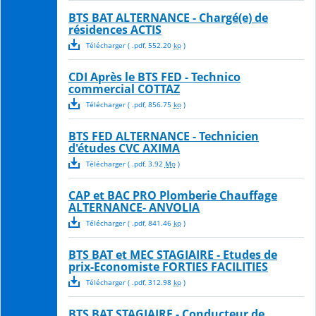
BTS BAT ALTERNANCE - Chargé(e) de
résidences ACTIS
Télécharger
( .
pdf
,
552.20
ko
)
CDI Après le BTS FED - Technico
commercial COTTAZ
Télécharger
( .
pdf
,
856.75
ko
)
BTS FED ALTERNANCE - Technicien
d'études CVC AXIMA
Télécharger
( .
pdf
,
3.92
Mo
)
CAP et BAC PRO Plomberie Chauffage
ALTERNANCE- ANVOLIA
Télécharger
( .
pdf
,
841.46
ko
)
BTS BAT et MEC STAGIAIRE - Etudes de
prix-Economiste FORTIES FACILITIES
Télécharger
( .
pdf
,
312.98
ko
)
BTS BAT STAGIAIRE - Conducteur de