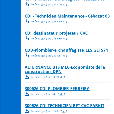
Télécharger
( .
pdf
,
211.40
ko
)
CDI - Technicien Maintenance - Cébazat 63
Télécharger
( .
pdf
,
235.69
ko
)
CDI_dessinateur_projeteur_CVC
Télécharger
( .
pdf
,
189.80
ko
)
CDD-Plombier-e_chauffagiste_LES GETS74
Télécharger
( .
pdf
,
501.81
ko
)
ALTERNANCE BTS MEC-Economiste de la
construction_DPN
Télécharger
( .
pdf
,
3.99
Mo
)
300626-CDI-PLOMBIER-FERREIRA
Télécharger
( .
pdf
,
4.07
Mo
)
300626-CDI-TECHNICIEN BET CVC-FABKIT
Télécharger
( .
pdf
,
120.57
ko
)