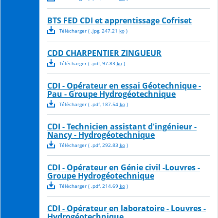
BTS FED CDI et apprentissage Cofriset
Télécharger
( .
jpg
,
247.21
ko
)
CDD CHARPENTIER ZINGUEUR
Télécharger
( .
pdf
,
97.83
ko
)
CDI - Opérateur en essai Géotechnique -
Pau - Groupe Hydrogéotechnique
Télécharger
( .
pdf
,
187.54
ko
)
CDI - Technicien assistant d'ingénieur -
Nancy - Hydrogéotechnique
Télécharger
( .
pdf
,
292.83
ko
)
CDI - Opérateur en Génie civil -Louvres -
Groupe Hydrogéotechnique
Télécharger
( .
pdf
,
214.69
ko
)
CDI - Opérateur en laboratoire - Louvres -
Hydrogéotechnique