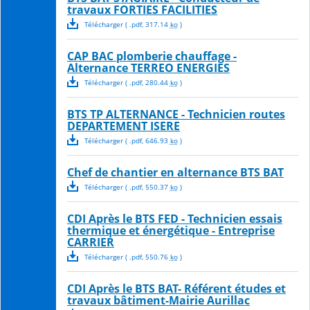
travaux FORTIES FACILITIES
Télécharger
( .
pdf
,
317.14
ko
)
CAP BAC plomberie chauffage -
Alternance TERREO ENERGIES
Télécharger
( .
pdf
,
280.44
ko
)
BTS TP ALTERNANCE - Technicien routes
DEPARTEMENT ISERE
Télécharger
( .
pdf
,
646.93
ko
)
Chef de chantier en alternance BTS BAT
Télécharger
( .
pdf
,
550.37
ko
)
CDI Après le BTS FED - Technicien essais
thermique et énergétique - Entreprise
CARRIER
Télécharger
( .
pdf
,
550.76
ko
)
CDI Après le BTS BAT- Référent études et
travaux bâtiment-Mairie Aurillac