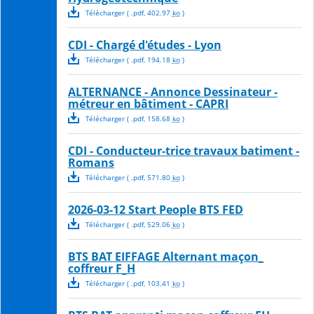
Télécharger
( .
pdf
,
402.97
ko
)
CDI - Chargé d'études - Lyon
Télécharger
( .
pdf
,
194.18
ko
)
ALTERNANCE - Annonce Dessinateur -
métreur en bâtiment - CAPRI
Télécharger
( .
pdf
,
158.68
ko
)
CDI - Conducteur-trice travaux batiment -
Romans
Télécharger
( .
pdf
,
571.80
ko
)
2026-03-12 Start People BTS FED
Télécharger
( .
pdf
,
529.06
ko
)
BTS BAT EIFFAGE Alternant maçon_
coffreur F_H
Télécharger
( .
pdf
,
103.41
ko
)