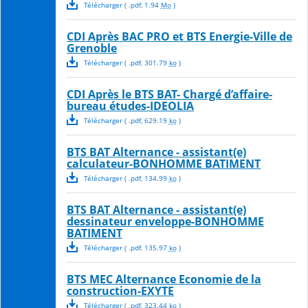
Télécharger
( .
pdf
,
1.94
Mo
)
CDI Après BAC PRO et BTS Energie-Ville de
Grenoble
Télécharger
( .
pdf
,
301.79
ko
)
CDI Après le BTS BAT- Chargé d’affaire-
bureau études-IDEOLIA
Télécharger
( .
pdf
,
629.19
ko
)
BTS BAT Alternance - assistant(e)
calculateur-BONHOMME BATIMENT
Télécharger
( .
pdf
,
134.99
ko
)
BTS BAT Alternance - assistant(e)
dessinateur enveloppe-BONHOMME
BATIMENT
Télécharger
( .
pdf
,
135.97
ko
)
BTS MEC Alternance Economie de la
construction-EXYTE
Télécharger
( .
pdf
,
323.44
ko
)