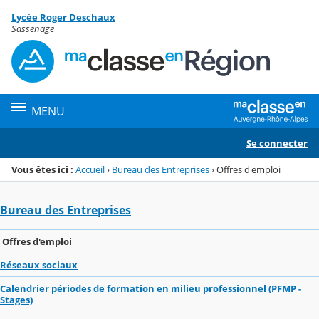
Panneau de gestion des cookies
Lycée Roger Deschaux
Menu de la rubrique
Contenu
Sassenage
MENU
Se connecter
Vous êtes ici :
Accueil
›
Bureau des Entreprises
›
Offres d'emploi
Bureau des Entreprises
Offres d'emploi
Réseaux sociaux
Calendrier périodes de formation en milieu professionnel (PFMP -
Stages)