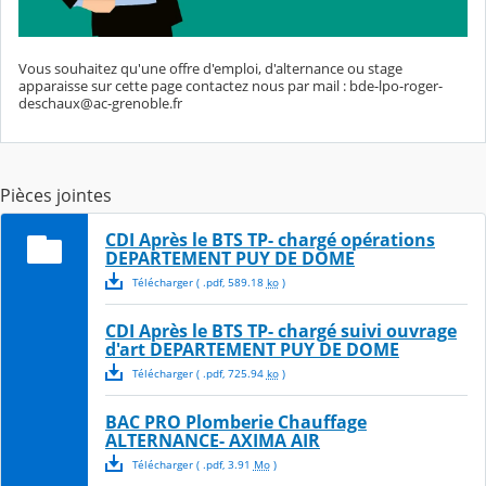
Vous souhaitez qu'une offre d'emploi, d'alternance ou stage
apparaisse sur cette page contactez nous par mail : bde-lpo-roger-
deschaux@ac-grenoble.fr
Pièces jointes
CDI Après le BTS TP- chargé opérations
DEPARTEMENT PUY DE DOME
Télécharger
( .
pdf
,
589.18
ko
)
CDI Après le BTS TP- chargé suivi ouvrage
d'art DEPARTEMENT PUY DE DOME
Télécharger
( .
pdf
,
725.94
ko
)
BAC PRO Plomberie Chauffage
ALTERNANCE- AXIMA AIR
Télécharger
( .
pdf
,
3.91
Mo
)