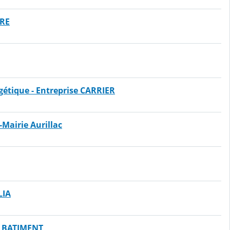
ERE
rgétique - Entreprise CARRIER
-Mairie Aurillac
LIA
E BATIMENT