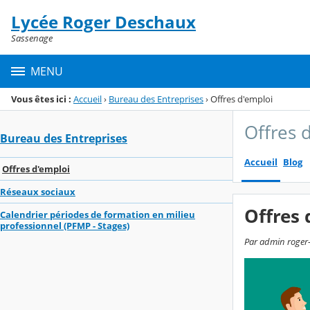
Panneau de gestion des cookies
Lycée Roger Deschaux
Menu de la rubrique
Contenu
Sassenage
MENU
Vous êtes ici :
Accueil
›
Bureau des Entreprises
›
Offres d'emploi
Offres 
Bureau des Entreprises
Accueil
Blog
Offres d'emploi
Réseaux sociaux
Offres 
Calendrier périodes de formation en milieu
professionnel (PFMP - Stages)
Par admin roger-d