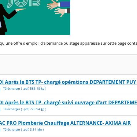
qu'une offre d'emploi, d'alternance ou stage apparaisse sur cette page con
DI Après le BTS TP- chargé opérations DEPARTEMENT PU
Télécharger
( .
pdf
,
589.18
ko
)
DI Après le BTS TP- chargé suivi ouvrage d'art DEPART
Télécharger
( .
pdf
,
725.94
ko
)
AC PRO Plomberie Chauffage ALTERNANCE- AXIMA AIR
Télécharger
( .
pdf
,
3.91
Mo
)