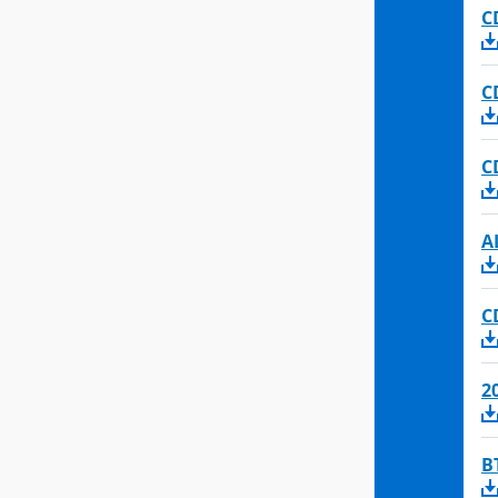
C
C
CD
A
C
2
B