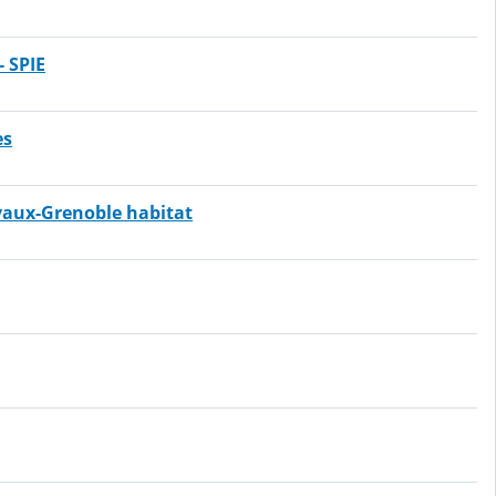
- SPIE
es
vaux-Grenoble habitat