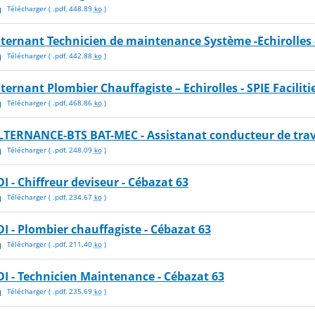
Télécharger
( .
pdf
,
448.89
ko
)
lternant Technicien de maintenance Système -Echirolles 
Télécharger
( .
pdf
,
442.88
ko
)
lternant Plombier Chauffagiste – Echirolles - SPIE Faciliti
Télécharger
( .
pdf
,
468.86
ko
)
LTERNANCE-BTS BAT-MEC - Assistanat conducteur de tra
Télécharger
( .
pdf
,
248.09
ko
)
DI - Chiffreur deviseur - Cébazat 63
Télécharger
( .
pdf
,
234.67
ko
)
DI - Plombier chauffagiste - Cébazat 63
Télécharger
( .
pdf
,
211.40
ko
)
DI - Technicien Maintenance - Cébazat 63
Télécharger
( .
pdf
,
235.69
ko
)