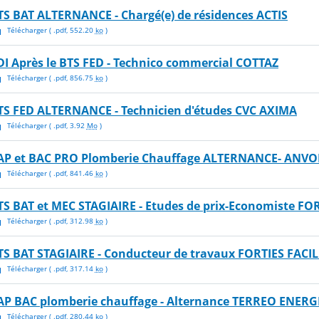
TS BAT ALTERNANCE - Chargé(e) de résidences ACTIS
Télécharger
( .
pdf
,
552.20
ko
)
DI Après le BTS FED - Technico commercial COTTAZ
Télécharger
( .
pdf
,
856.75
ko
)
TS FED ALTERNANCE - Technicien d'études CVC AXIMA
Télécharger
( .
pdf
,
3.92
Mo
)
AP et BAC PRO Plomberie Chauffage ALTERNANCE- ANVO
Télécharger
( .
pdf
,
841.46
ko
)
TS BAT et MEC STAGIAIRE - Etudes de prix-Economiste FOR
Télécharger
( .
pdf
,
312.98
ko
)
TS BAT STAGIAIRE - Conducteur de travaux FORTIES FACIL
Télécharger
( .
pdf
,
317.14
ko
)
AP BAC plomberie chauffage - Alternance TERREO ENERG
Télécharger
( .
pdf
,
280.44
ko
)