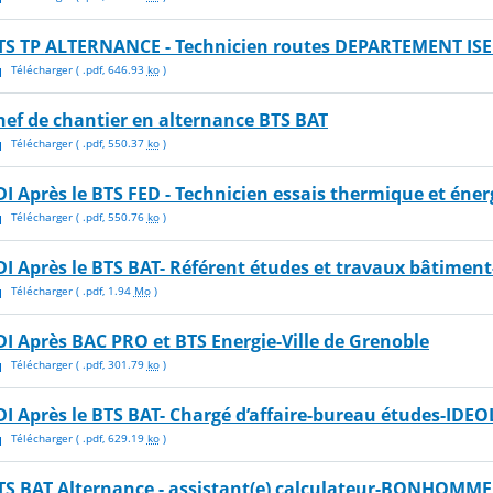
TS TP ALTERNANCE - Technicien routes DEPARTEMENT IS
Télécharger
( .
pdf
,
646.93
ko
)
hef de chantier en alternance BTS BAT
Télécharger
( .
pdf
,
550.37
ko
)
DI Après le BTS FED - Technicien essais thermique et éne
Télécharger
( .
pdf
,
550.76
ko
)
DI Après le BTS BAT- Référent études et travaux bâtiment
Télécharger
( .
pdf
,
1.94
Mo
)
DI Après BAC PRO et BTS Energie-Ville de Grenoble
Télécharger
( .
pdf
,
301.79
ko
)
DI Après le BTS BAT- Chargé d’affaire-bureau études-IDEO
Télécharger
( .
pdf
,
629.19
ko
)
TS BAT Alternance - assistant(e) calculateur-BONHOMM