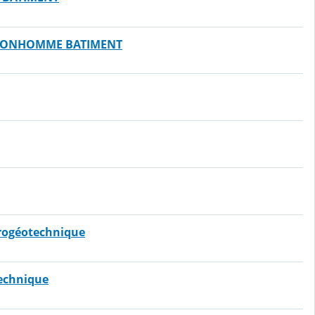
pe-BONHOMME BATIMENT
drogéotechnique
technique