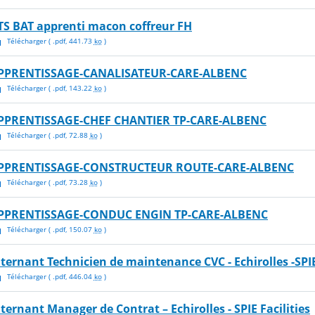
TS BAT apprenti macon coffreur FH
Télécharger
( .
pdf
,
441.73
ko
)
PPRENTISSAGE-CANALISATEUR-CARE-ALBENC
Télécharger
( .
pdf
,
143.22
ko
)
PPRENTISSAGE-CHEF CHANTIER TP-CARE-ALBENC
Télécharger
( .
pdf
,
72.88
ko
)
PPRENTISSAGE-CONSTRUCTEUR ROUTE-CARE-ALBENC
Télécharger
( .
pdf
,
73.28
ko
)
PPRENTISSAGE-CONDUC ENGIN TP-CARE-ALBENC
Télécharger
( .
pdf
,
150.07
ko
)
lternant Technicien de maintenance CVC - Echirolles -SPI
Télécharger
( .
pdf
,
446.04
ko
)
lternant Manager de Contrat – Echirolles - SPIE Facilities