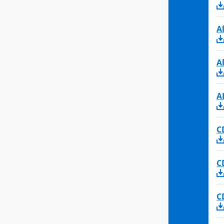
A
A
A
C
C
C