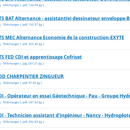
Télécharger
( .
pdf
,
134.99
ko
)
TS BAT Alternance - assistant(e) dessinateur envelop
Télécharger
( .
pdf
,
135.97
ko
)
TS MEC Alternance Economie de la construction-EXYTE
Télécharger
( .
pdf
,
323.44
ko
)
TS FED CDI et apprentissage Cofriset
Télécharger
( .
jpg
,
247.21
ko
)
DD CHARPENTIER ZINGUEUR
Télécharger
( .
pdf
,
97.83
ko
)
DI - Opérateur en essai Géotechnique - Pau - Groupe Hy
Télécharger
( .
pdf
,
187.54
ko
)
DI - Technicien assistant d'ingénieur - Nancy - Hydrogéo
Télécharger
( .
pdf
,
292.83
ko
)