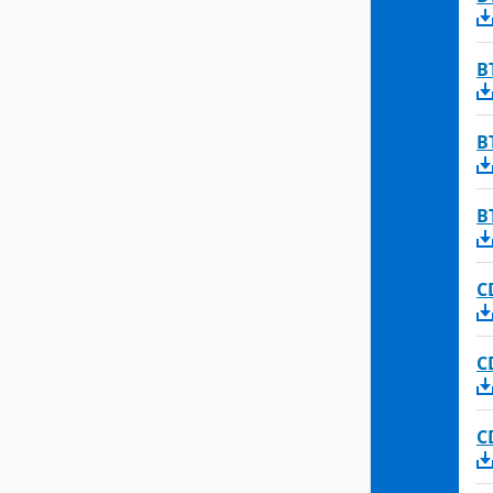
B
B
B
C
C
C