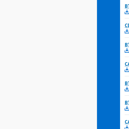
B
C
B
C
B
B
C