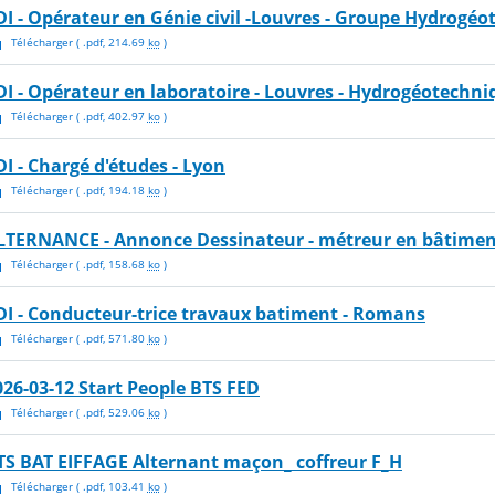
DI - Opérateur en Génie civil -Louvres - Groupe Hydrogé
Télécharger
( .
pdf
,
214.69
ko
)
DI - Opérateur en laboratoire - Louvres - Hydrogéotechni
Télécharger
( .
pdf
,
402.97
ko
)
I - Chargé d'études - Lyon
Télécharger
( .
pdf
,
194.18
ko
)
LTERNANCE - Annonce Dessinateur - métreur en bâtimen
Télécharger
( .
pdf
,
158.68
ko
)
DI - Conducteur-trice travaux batiment - Romans
Télécharger
( .
pdf
,
571.80
ko
)
026-03-12 Start People BTS FED
Télécharger
( .
pdf
,
529.06
ko
)
TS BAT EIFFAGE Alternant maçon_ coffreur F_H
Télécharger
( .
pdf
,
103.41
ko
)