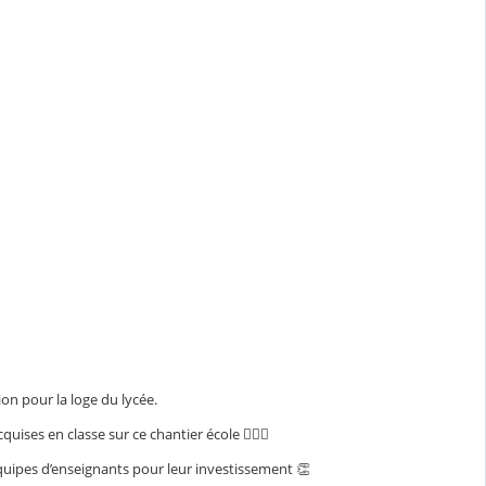
ion pour la loge du
lycée
.
ses en classe sur ce chantier école 👷🏾‍♂️
quipes d’enseignants pour leur investissement 👏