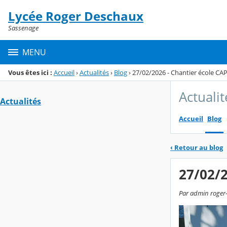
Panneau de gestion des cookies
Lycée Roger Deschaux
Menu de la rubrique
Contenu
Sassenage
MENU
Vous êtes ici :
Accueil
›
Actualités
›
Blog
›
27/02/2026 - Chantier école CA
Actualit
Actualités
Accueil
Blog
‹
Retour au blog
27/02/2
Par admin roger-