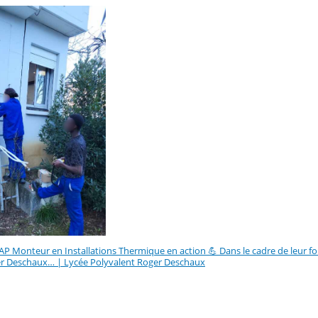
P Monteur en Installations Thermique en action 💪 Dans le cadre de leur form
er Deschaux… | Lycée Polyvalent Roger Deschaux