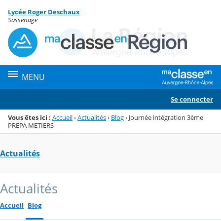
Panneau de gestion des cookies
Lycée Roger Deschaux
Menu de la rubrique
Contenu
Sassenage
MENU
Se connecter
Vous êtes ici :
Accueil
›
Actualités
›
Blog
›
Journée intégration 3ème
PREPA METIERS
Actualités
Actualités
Accueil
Blog